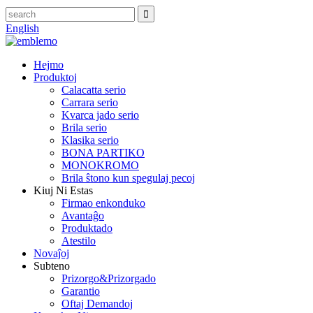
English
Hejmo
Produktoj
Calacatta serio
Carrara serio
Kvarca jado serio
Brila serio
Klasika serio
BONA PARTIKO
MONOKROMO
Brila ŝtono kun spegulaj pecoj
Kiuj Ni Estas
Firmao enkonduko
Avantaĝo
Produktado
Atestilo
Novaĵoj
Subteno
Prizorgo&Prizorgado
Garantio
Oftaj Demandoj