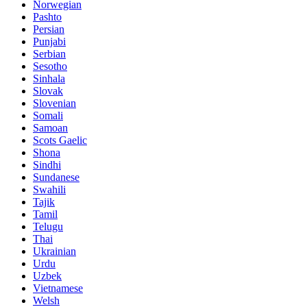
Norwegian
Pashto
Persian
Punjabi
Serbian
Sesotho
Sinhala
Slovak
Slovenian
Somali
Samoan
Scots Gaelic
Shona
Sindhi
Sundanese
Swahili
Tajik
Tamil
Telugu
Thai
Ukrainian
Urdu
Uzbek
Vietnamese
Welsh