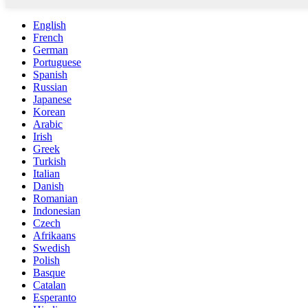
English
French
German
Portuguese
Spanish
Russian
Japanese
Korean
Arabic
Irish
Greek
Turkish
Italian
Danish
Romanian
Indonesian
Czech
Afrikaans
Swedish
Polish
Basque
Catalan
Esperanto