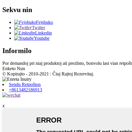
Sekvu nin
Fejsbuko
Twitter
Linkedin
Youtube
Informilo
Por demandoj pri niaj produktoj aŭ prezlisto, bonvolu lasi vian retpoŝt
Enketo Nun
© Kopirajto - 2010-2021 : Ĉiuj Rajtoj Rezervitaj.
Sendu Retpoŝton
+8613482186913
x