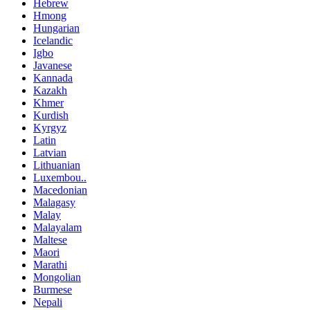
Hebrew
Hmong
Hungarian
Icelandic
Igbo
Javanese
Kannada
Kazakh
Khmer
Kurdish
Kyrgyz
Latin
Latvian
Lithuanian
Luxembou..
Macedonian
Malagasy
Malay
Malayalam
Maltese
Maori
Marathi
Mongolian
Burmese
Nepali