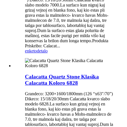
slabo modelo 7000.La surfaco kun nigraj kaj
grizaj vejnoj en blanka fono, kaj kio estas pli
grava estas la malmoleco- kvarco havas Mohs-
malmolecon de 7.0, tre malmola kaj daŭra, tre
taŭga por tablosurfaco, labortabloj kaj vantaj
suproj.Dum la surfaco estas glata polurita de
maŝinoj, estas facile purigi per milda viŝo kaj
konservas la brilon dum longa tempo.Produkta
Priskribo: Calacat...
enketo
detalo
Calacatta Quartz Stone Klasika
Calacatta Koloro 6828
Grandeco: 3200×1600/1800mm (126 “x63″/70”)
Dikeco: 15/18/20/30mm Calacatta kvarco slabo
modelo 6828.La surfaco kun grizaj vejnoj en
blanka fono, kaj kio estas pli grava estas la
malmoleco- kvarco havas a Mohs-malmoleco de
7.0, tre malmola kaj daŭra, tre taŭga por
tablosurfaco, labortabloj kaj vantaj suproj.Dum la