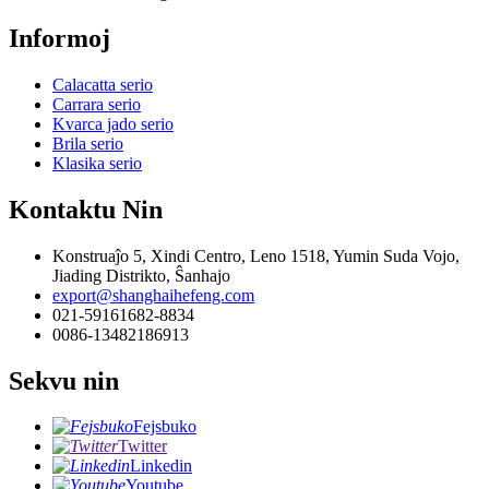
Informoj
Calacatta serio
Carrara serio
Kvarca jado serio
Brila serio
Klasika serio
Kontaktu Nin
Konstruaĵo 5, Xindi Centro, Leno 1518, Yumin Suda Vojo,
Jiading Distrikto, Ŝanhajo
export@shanghaihefeng.com
021-59161682-8834
0086-13482186913
Sekvu nin
Fejsbuko
Twitter
Linkedin
Youtube