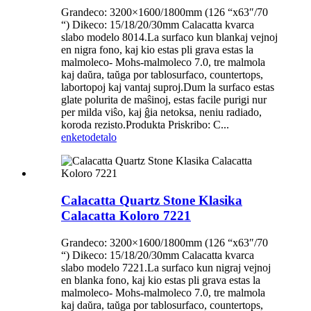
Grandeco: 3200×1600/1800mm (126 “x63″/70
“) Dikeco: 15/18/20/30mm Calacatta kvarca
slabo modelo 8014.La surfaco kun blankaj vejnoj
en nigra fono, kaj kio estas pli grava estas la
malmoleco- Mohs-malmoleco 7.0, tre malmola
kaj daŭra, taŭga por tablosurfaco, countertops,
labortopoj kaj vantaj suproj.Dum la surfaco estas
glate polurita de maŝinoj, estas facile purigi nur
per milda viŝo, kaj ĝia netoksa, neniu radiado,
koroda rezisto.Produkta Priskribo: C...
enketo
detalo
Calacatta Quartz Stone Klasika
Calacatta Koloro 7221
Grandeco: 3200×1600/1800mm (126 “x63″/70
“) Dikeco: 15/18/20/30mm Calacatta kvarca
slabo modelo 7221.La surfaco kun nigraj vejnoj
en blanka fono, kaj kio estas pli grava estas la
malmoleco- Mohs-malmoleco 7.0, tre malmola
kaj daŭra, taŭga por tablosurfaco, countertops,