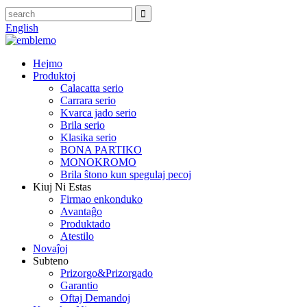
English
Hejmo
Produktoj
Calacatta serio
Carrara serio
Kvarca jado serio
Brila serio
Klasika serio
BONA PARTIKO
MONOKROMO
Brila ŝtono kun spegulaj pecoj
Kiuj Ni Estas
Firmao enkonduko
Avantaĝo
Produktado
Atestilo
Novaĵoj
Subteno
Prizorgo&Prizorgado
Garantio
Oftaj Demandoj