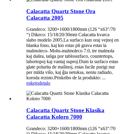
Calacatta Quartz Stone Ora
Calacatta 2005
Grandeco: 3200×1600/1800mm (126 “x63″/70
“) Dikeco: 15/18/20/30mm Calacatta kvarca
slabo modelo 2005.La surfaco kun oraj vejnoj en
blanka fono, kaj kio estas pli grava estas la
malmoleco- Mohs-malmoleco 7.0, tre malmola
kaj daŭra, taŭga por tablosurfaco, countertops,
labortopoj kaj vantaj suproj.Dum la surfaco estas
glate polurita de maŝinoj, estas facile purigi nur
per milda viŝo, kaj ĝia netoksa, neniu radiado,
koroda rezisto.Priskribo de la produkto: ...
enketo
detalo
Calacatta Quartz Stone Klasika
Calacatta Koloro 7000
Grandeco: 3200×1600/1800mm (126 “x63″/70
“) Dikeco: 15/18/20/30mm Calacatta kvarco