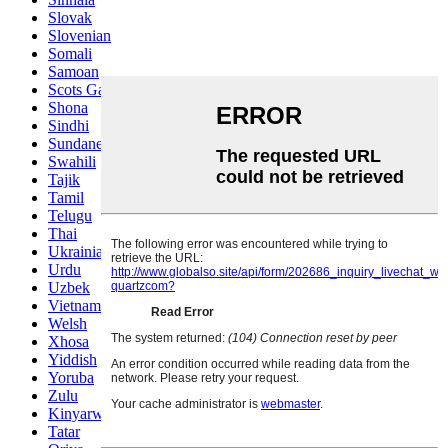
Slovak
Slovenian
Somali
Samoan
Scots Gaelic
Shona
Sindhi
Sundanese
Swahili
Tajik
Tamil
Telugu
Thai
Ukrainian
Urdu
Uzbek
Vietnamese
Welsh
Xhosa
Yiddish
Yoruba
Zulu
Kinyarwanda
Tatar