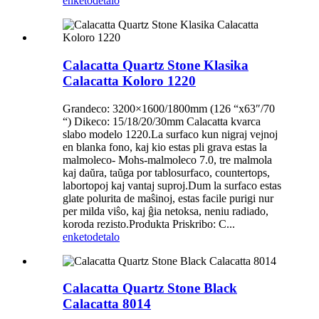
enketo
detalo
Calacatta Quartz Stone Klasika
Calacatta Koloro 1220
Grandeco: 3200×1600/1800mm (126 “x63″/70
“) Dikeco: 15/18/20/30mm Calacatta kvarca
slabo modelo 1220.La surfaco kun nigraj vejnoj
en blanka fono, kaj kio estas pli grava estas la
malmoleco- Mohs-malmoleco 7.0, tre malmola
kaj daŭra, taŭga por tablosurfaco, countertops,
labortopoj kaj vantaj suproj.Dum la surfaco estas
glate polurita de maŝinoj, estas facile purigi nur
per milda viŝo, kaj ĝia netoksa, neniu radiado,
koroda rezisto.Produkta Priskribo: C...
enketo
detalo
Calacatta Quartz Stone Black
Calacatta 8014