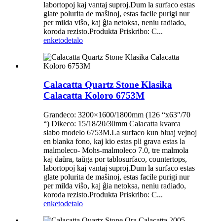
labortopoj kaj vantaj suproj.Dum la surfaco estas
glate polurita de maŝinoj, estas facile purigi nur
per milda viŝo, kaj ĝia netoksa, neniu radiado,
koroda rezisto.Produkta Priskribo: C...
enketo
detalo
Calacatta Quartz Stone Klasika
Calacatta Koloro 6753M
Grandeco: 3200×1600/1800mm (126 “x63″/70
“) Dikeco: 15/18/20/30mm Calacatta kvarca
slabo modelo 6753M.La surfaco kun bluaj vejnoj
en blanka fono, kaj kio estas pli grava estas la
malmoleco- Mohs-malmoleco 7.0, tre malmola
kaj daŭra, taŭga por tablosurfaco, countertops,
labortopoj kaj vantaj suproj.Dum la surfaco estas
glate polurita de maŝinoj, estas facile purigi nur
per milda viŝo, kaj ĝia netoksa, neniu radiado,
koroda rezisto.Produkta Priskribo: C...
enketo
detalo