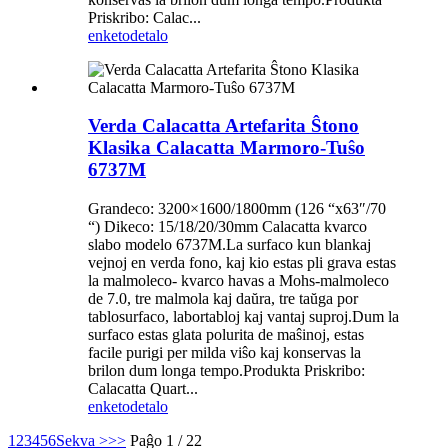
Priskribo: Calac...
enketo
detalo
Verda Calacatta Artefarita Ŝtono
Klasika Calacatta Marmoro-Tuŝo
6737M
Grandeco: 3200×1600/1800mm (126 “x63″/70
“) Dikeco: 15/18/20/30mm Calacatta kvarco
slabo modelo 6737M.La surfaco kun blankaj
vejnoj en verda fono, kaj kio estas pli grava estas
la malmoleco- kvarco havas a Mohs-malmoleco
de 7.0, tre malmola kaj daŭra, tre taŭga por
tablosurfaco, labortabloj kaj vantaj suproj.Dum la
surfaco estas glata polurita de maŝinoj, estas
facile purigi per milda viŝo kaj konservas la
brilon dum longa tempo.Produkta Priskribo:
Calacatta Quart...
enketo
detalo
1
2
3
4
5
6
Sekva >
>>
Paĝo 1 / 22