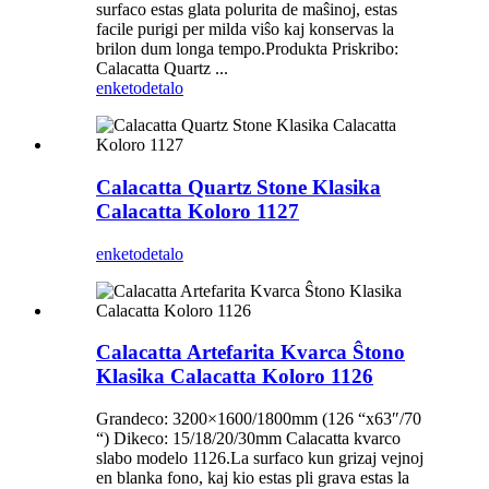
surfaco estas glata polurita de maŝinoj, estas
facile purigi per milda viŝo kaj konservas la
brilon dum longa tempo.Produkta Priskribo:
Calacatta Quartz ...
enketo
detalo
Calacatta Quartz Stone Klasika
Calacatta Koloro 1127
enketo
detalo
Calacatta Artefarita Kvarca Ŝtono
Klasika Calacatta Koloro 1126
Grandeco: 3200×1600/1800mm (126 “x63″/70
“) Dikeco: 15/18/20/30mm Calacatta kvarco
slabo modelo 1126.La surfaco kun grizaj vejnoj
en blanka fono, kaj kio estas pli grava estas la