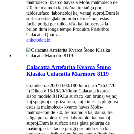
malmoleco- kvarco havas a Mohs-malmoleco de
7.0, tre malmola kaj daŭra, tre taŭga por
tablosurfaco, labortabloj kaj vantaj suproj.Dum la
surfaco estas glata polurita de maŝinoj, estas
facile purigi per milda viŝo kaj konservas la
brilon dum longa tempo.Produkta Priskribo:
Calacatta Quartz ...
enketo
detalo
Calacatta Artefarita Kvarca Ŝtono
Klasika Calacatta Marmoro 8119
Grandeco: 3200×1600/1800mm (126 “x63″/70
“) Dikeco: 15/18/20/30mm Calacatta kvarca
slabo modelo 8119.La surfaco kun brunaj vejnoj
kaj speguloj en griza fono, kaj kio estas pli grava
estas la malmoleco- kvarco havas Mohs-
malmolecon de 7.0, tre malmola kaj daŭra, tre
taŭga por tablosurfaco, labortabloj kaj vantaj
suproj.Dum la surfaco estas glata polurita de
maŝinoj, estas facile purigi per milda viŝo kaj
konservas la brilon dum longa tempo.Produkta