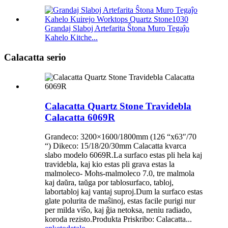
Grandaj Slaboj Artefarita Ŝtona Muro Tegaĵo
Kahelo Kitche...
Calacatta serio
Calacatta Quartz Stone Travidebla
Calacatta 6069R
Grandeco: 3200×1600/1800mm (126 “x63″/70
“) Dikeco: 15/18/20/30mm Calacatta kvarca
slabo modelo 6069R.La surfaco estas pli hela kaj
travidebla, kaj kio estas pli grava estas la
malmoleco- Mohs-malmoleco 7.0, tre malmola
kaj daŭra, taŭga por tablosurfaco, tabloj,
labortabloj kaj vantaj suproj.Dum la surfaco estas
glate polurita de maŝinoj, estas facile purigi nur
per milda viŝo, kaj ĝia netoksa, neniu radiado,
koroda rezisto.Produkta Priskribo: Calacatta...