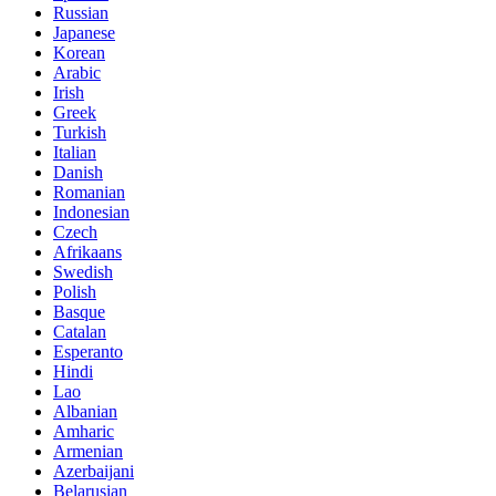
Russian
Japanese
Korean
Arabic
Irish
Greek
Turkish
Italian
Danish
Romanian
Indonesian
Czech
Afrikaans
Swedish
Polish
Basque
Catalan
Esperanto
Hindi
Lao
Albanian
Amharic
Armenian
Azerbaijani
Belarusian